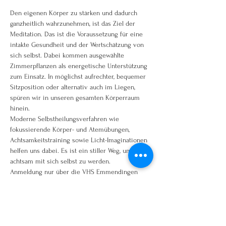
Den eigenen Körper zu stärken und dadurch 
ganzheitlich wahrzunehmen, ist das Ziel der 
Meditation. Das ist die Voraussetzung für eine 
intakte Gesundheit und der Wertschätzung von 
sich selbst. Dabei kommen ausgewählte 
Zimmerpflanzen als energetische Unterstützung 
zum Einsatz. In möglichst aufrechter, bequemer 
Sitzposition oder alternativ auch im Liegen, 
spüren wir in unseren gesamten Körperraum 
hinein.
Moderne Selbstheilungsverfahren wie 
fokussierende Körper- und Atemübungen, 
Achtsamkeitstraining sowie Licht-Imaginationen 
helfen uns dabei. Es ist ein stiller Weg, um 
achtsam mit sich selbst zu werden.
Anmeldung nur über die VHS Emmendingen
Kursnummer 31021
www.vhs-em.de oder telefonisch 07641/92250
hier geht es direkt zum Kurs