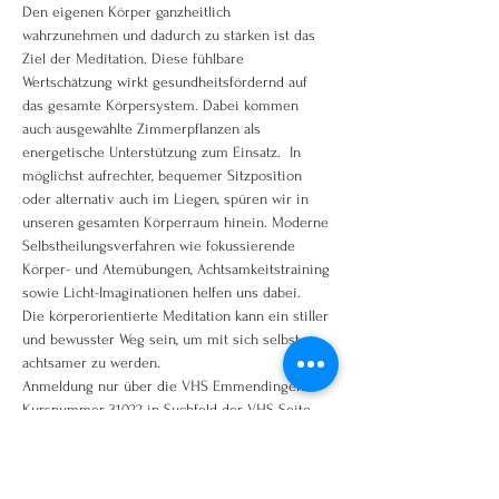
Den eigenen Körper ganzheitlich 
wahrzunehmen und dadurch zu stärken ist das 
Ziel der Meditation. Diese fühlbare 
Wertschätzung wirkt gesundheitsfördernd auf 
das gesamte Körpersystem. Dabei kommen 
auch ausgewählte Zimmerpflanzen als 
energetische Unterstützung zum Einsatz.  In 
möglichst aufrechter, bequemer Sitzposition 
oder alternativ auch im Liegen, spüren wir in 
unseren gesamten Körperraum hinein. Moderne 
Selbstheilungsverfahren wie fokussierende 
Körper- und Atemübungen, Achtsamkeitstraining 
sowie Licht-Imaginationen helfen uns dabei. 
Die körperorientierte Meditation kann ein stiller 
und bewusster Weg sein, um mit sich selbst 
achtsamer zu werden.
Anmeldung nur über die VHS Emmendingen
Kursnummer 31022 in Suchfeld der VHS Seite 
eingeben!
www.vhs-em.de oder telefonisch 07641/92250
hier geht es direkt zum Kurs