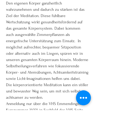
Den eigenen Körper ganzheitlich 
wahrzunehmen und dadurch zu stärken ist das 
Ziel der Meditation. Diese fühlbare 
Wertschätzung wirkt gesundheitsfördernd auf 
das gesamte Körpersystem. Dabei kommen 
auch ausgewählte Zimmerpflanzen als 
energetische Unterstützung zum Einsatz.  In 
möglichst aufrechter, bequemer Sitzposition 
oder alternativ auch im Liegen, spüren wir in 
unseren gesamten Körperraum hinein. Moderne 
Selbstheilungsverfahren wie fokussierende 
Körper- und Atemübungen, Achtsamkeitstraining 
sowie Licht-Imaginationen helfen uns dabei. 
Die körperorientierte Meditation kann ein stiller 
und bewusster Weg sein, um mit sich selbst 
achtsamer zu werden.
Anmeldung nur über die VHS Emmendingen
Kursnummer 31021 in Suchfeld der VHS Seite 
eingeben!
www.vhs-em.de oder telefonisch 07641/92250
hier geht es direkt zum Kurs