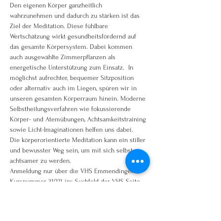
Den eigenen Körper ganzheitlich 
wahrzunehmen und dadurch zu stärken ist das 
Ziel der Meditation. Diese fühlbare 
Wertschätzung wirkt gesundheitsfördernd auf 
das gesamte Körpersystem. Dabei kommen 
auch ausgewählte Zimmerpflanzen als 
energetische Unterstützung zum Einsatz.  In 
möglichst aufrechter, bequemer Sitzposition 
oder alternativ auch im Liegen, spüren wir in 
unseren gesamten Körperraum hinein. Moderne 
Selbstheilungsverfahren wie fokussierende 
Körper- und Atemübungen, Achtsamkeitstraining 
sowie Licht-Imaginationen helfen uns dabei. 
Die körperorientierte Meditation kann ein stiller 
und bewusster Weg sein, um mit sich selbst 
achtsamer zu werden.
Anmeldung nur über die VHS Emmendingen
Kursnummer 31021 ins Suchfeld der VHS Seite 
eingeben!
www.vhs-em.de oder telefonisch 07641/92250
hier geht es direkt zum Kurs