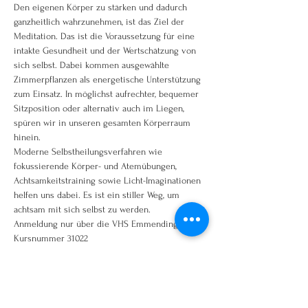
Den eigenen Körper zu stärken und dadurch 
ganzheitlich wahrzunehmen, ist das Ziel der 
Meditation. Das ist die Voraussetzung für eine 
intakte Gesundheit und der Wertschätzung von 
sich selbst. Dabei kommen ausgewählte 
Zimmerpflanzen als energetische Unterstützung 
zum Einsatz. In möglichst aufrechter, bequemer 
Sitzposition oder alternativ auch im Liegen, 
spüren wir in unseren gesamten Körperraum 
hinein.
Moderne Selbstheilungsverfahren wie 
fokussierende Körper- und Atemübungen, 
Achtsamkeitstraining sowie Licht-Imaginationen 
helfen uns dabei. Es ist ein stiller Weg, um 
achtsam mit sich selbst zu werden.
Anmeldung nur über die VHS Emmendingen
Kursnummer 31022
Kursnummer direkt in Suchfeld eingeben!
www.vhs-em.de oder telefonisch 07641/92250
Weiterlesen >