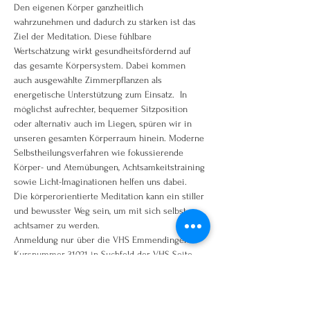
Den eigenen Körper ganzheitlich 
wahrzunehmen und dadurch zu stärken ist das 
Ziel der Meditation. Diese fühlbare 
Wertschätzung wirkt gesundheitsfördernd auf 
das gesamte Körpersystem. Dabei kommen 
auch ausgewählte Zimmerpflanzen als 
energetische Unterstützung zum Einsatz.  In 
möglichst aufrechter, bequemer Sitzposition 
oder alternativ auch im Liegen, spüren wir in 
unseren gesamten Körperraum hinein. Moderne 
Selbstheilungsverfahren wie fokussierende 
Körper- und Atemübungen, Achtsamkeitstraining 
sowie Licht-Imaginationen helfen uns dabei. 
Die körperorientierte Meditation kann ein stiller 
und bewusster Weg sein, um mit sich selbst 
achtsamer zu werden.
Anmeldung nur über die VHS Emmendingen
Kursnummer 31021 in Suchfeld der VHS Seite 
eingeben!
www.vhs-em.de oder telefonisch 07641/92250
hier geht es direkt zum Kurs