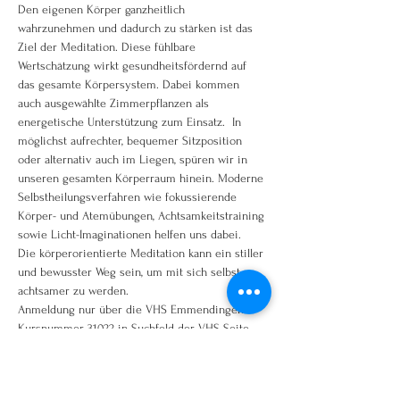
Den eigenen Körper ganzheitlich 
wahrzunehmen und dadurch zu stärken ist das 
Ziel der Meditation. Diese fühlbare 
Wertschätzung wirkt gesundheitsfördernd auf 
das gesamte Körpersystem. Dabei kommen 
auch ausgewählte Zimmerpflanzen als 
energetische Unterstützung zum Einsatz.  In 
möglichst aufrechter, bequemer Sitzposition 
oder alternativ auch im Liegen, spüren wir in 
unseren gesamten Körperraum hinein. Moderne 
Selbstheilungsverfahren wie fokussierende 
Körper- und Atemübungen, Achtsamkeitstraining 
sowie Licht-Imaginationen helfen uns dabei. 
Die körperorientierte Meditation kann ein stiller 
und bewusster Weg sein, um mit sich selbst 
achtsamer zu werden.
Anmeldung nur über die VHS Emmendingen
Kursnummer 31022 in Suchfeld der VHS Seite 
eingeben!
www.vhs-em.de oder telefonisch 07641/92250
hier geht es direkt zum Kurs