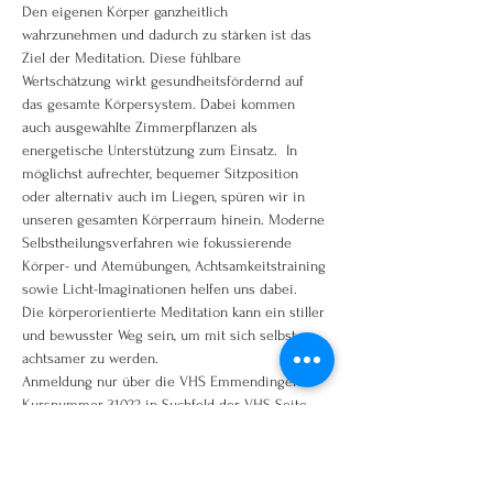
Den eigenen Körper ganzheitlich 
wahrzunehmen und dadurch zu stärken ist das 
Ziel der Meditation. Diese fühlbare 
Wertschätzung wirkt gesundheitsfördernd auf 
das gesamte Körpersystem. Dabei kommen 
auch ausgewählte Zimmerpflanzen als 
energetische Unterstützung zum Einsatz.  In 
möglichst aufrechter, bequemer Sitzposition 
oder alternativ auch im Liegen, spüren wir in 
unseren gesamten Körperraum hinein. Moderne 
Selbstheilungsverfahren wie fokussierende 
Körper- und Atemübungen, Achtsamkeitstraining 
sowie Licht-Imaginationen helfen uns dabei. 
Die körperorientierte Meditation kann ein stiller 
und bewusster Weg sein, um mit sich selbst 
achtsamer zu werden.
Anmeldung nur über die VHS Emmendingen
Kursnummer 31022 in Suchfeld der VHS Seite 
eingeben!
www.vhs-em.de oder telefonisch 07641/92250
hier geht es direkt zum Kurs