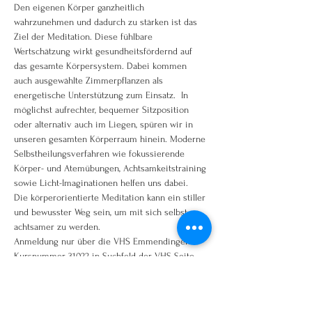
Den eigenen Körper ganzheitlich 
wahrzunehmen und dadurch zu stärken ist das 
Ziel der Meditation. Diese fühlbare 
Wertschätzung wirkt gesundheitsfördernd auf 
das gesamte Körpersystem. Dabei kommen 
auch ausgewählte Zimmerpflanzen als 
energetische Unterstützung zum Einsatz.  In 
möglichst aufrechter, bequemer Sitzposition 
oder alternativ auch im Liegen, spüren wir in 
unseren gesamten Körperraum hinein. Moderne 
Selbstheilungsverfahren wie fokussierende 
Körper- und Atemübungen, Achtsamkeitstraining 
sowie Licht-Imaginationen helfen uns dabei. 
Die körperorientierte Meditation kann ein stiller 
und bewusster Weg sein, um mit sich selbst 
achtsamer zu werden.
Anmeldung nur über die VHS Emmendingen
Kursnummer 31022 in Suchfeld der VHS Seite 
eingeben!
www.vhs-em.de oder telefonisch 07641/92250
hier geht es direkt zum Kurs